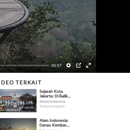
00:57
IDEO TERKAIT
Sejarah Kota
Jakarta: Di Balik
Sudut Kota Tua
Rekam Indonesia
9 tahun yang lalu
04:09
Alam Indonesia:
Danau Kembar,
Solok Sumatera