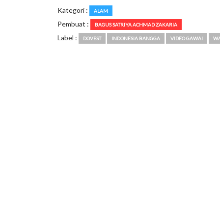
Kategori :
ALAM
Pembuat :
BAGUS SATRIYA ACHMAD ZAKARIA
Label :
DOVEST
INDONESIA BANGGA
VIDEO GAWAI
WA