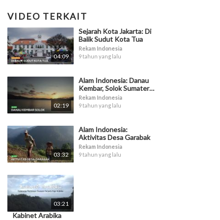
VIDEO TERKAIT
Sejarah Kota Jakarta: Di
Balik Sudut Kota Tua
Rekam Indonesia
04:09
9 tahun yang lalu
Alam Indonesia: Danau
Kembar, Solok Sumatera
Barat
Rekam Indonesia
02:19
9 tahun yang lalu
Alam Indonesia:
Aktivitas Desa Garabak
Rekam Indonesia
03:32
9 tahun yang lalu
03:21
Kabinet Arabika