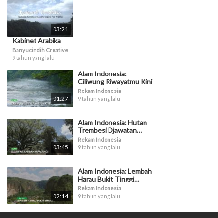
03:21
Kabinet Arabika
Banyucindih Creative
9 tahun yang lalu
Alam Indonesia:
Ciliwung Riwayatmu Kini
Rekam Indonesia
01:27
9 tahun yang lalu
Alam Indonesia: Hutan
Trembesi Djawatan
Banyuwangi
Rekam Indonesia
03:45
9 tahun yang lalu
Alam Indonesia: Lembah
Harau Bukit Tinggi
Sumatera Barat
Rekam Indonesia
02:14
9 tahun yang lalu