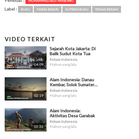
Pembuat :
MUHAMMAD SIGIT PRABOWO
Label :
BUKU
FIERSA BESARI
KUTIPAN BUKU
TEMAN REKAM
VIDEO TERKAIT
Sejarah Kota Jakarta: Di
Balik Sudut Kota Tua
Rekam Indonesia
04:09
9 tahun yang lalu
Alam Indonesia: Danau
Kembar, Solok Sumatera
Barat
Rekam Indonesia
02:19
9 tahun yang lalu
Alam Indonesia:
Aktivitas Desa Garabak
Rekam Indonesia
03:32
9 tahun yang lalu