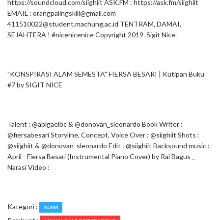
https://soundcloud.com/siighiit ASK.FM : https://ask.fm/siighiit
EMAIL :
orangpalingskill@gmail.com
411510022@student.machung.ac.id
TENTRAM, DAMAI,
SEJAHTERA ! #nicenicenice Copyright 2019. Sigit Nice.
"KONSPIRASI ALAM SEMESTA" FIERSA BESARI | Kutipan Buku
#7 by SIGIT NICE
Talent : @abigaelbc & @donovan_sleonardo Book Writer :
@fiersabesari Storyline, Concept, Voice Over : @siighiit Shots :
@siighiit & @donovan_sleonardo Edit : @siighiit Backsound music :
April - Fiersa Besari (Instrumental Piano Cover) by Rai Bagus _
Narasi Video :
Kategori :
ALAM