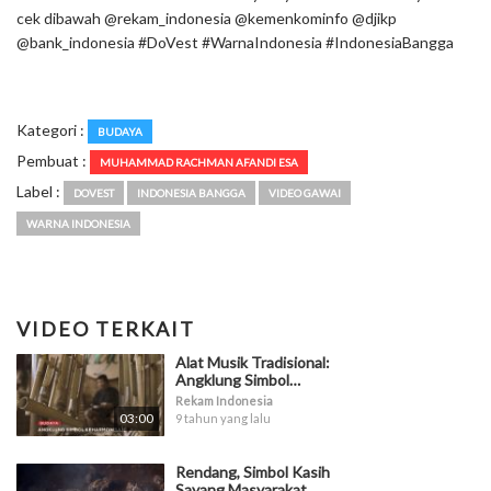
cek dibawah @rekam_indonesia @kemenkominfo @djikp
@bank_indonesia #DoVest #WarnaIndonesia #IndonesiaBangga
Kategori :
BUDAYA
Pembuat :
MUHAMMAD RACHMAN AFANDI ESA
Label :
DOVEST
INDONESIA BANGGA
VIDEO GAWAI
WARNA INDONESIA
VIDEO TERKAIT
Alat Musik Tradisional:
Angklung Simbol
Keharmonisan
Rekam Indonesia
03:00
9 tahun yang lalu
Rendang, Simbol Kasih
Sayang Masyarakat