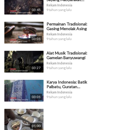
Minangkabau
Rekam Indonesia
03:45
9 tahun yang lalu
Permainan Tradisional:
Gasing Menolak Asing
Rekam Indonesia
03:01
9 tahun yang lalu
Alat Musik Tradisional:
Gamelan Banyuwangi
Rekam Indonesia
03:27
9 tahun yang lalu
Karya Indonesia: Batik
Palbatu, Guratan
Kehidupan
Rekam Indonesia
03:01
9 tahun yang lalu
01:00