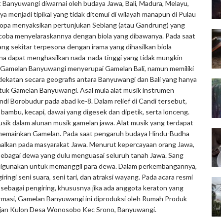
 Banyuwangi diwarnai oleh budaya Jawa, Bali, Madura, Melayu,
ya menjadi tipikal yang tidak ditemui di wilayah manapun di Pulau
 Eropa menyaksikan pertunjukan Seblang (atau Gandrung) yang
ncoba menyelaraskannya dengan biola yang dibawanya. Pada saat
ang sekitar terpesona dengan irama yang dihasilkan biola
rena dapat menghasilkan nada-nada tinggi yang tidak mungkin
tuk Gamelan Banyuwangi menyerupai Gamelan Bali, namun memiliki
edekatan secara geografis antara Banyuwangi dan Bali yang hanya
ntuk Gamelan Banyuwangi. Asal mula alat musik instrumen
di Borobudur pada abad ke-8. Dalam relief di Candi tersebut,
 bambu, kecapi, dawai yang digesek dan dipetik, serta lonceng.
 musik dalam alunan musik gamelan jawa. Alat musik yang terdapat
k memainkan Gamelan. Pada saat pengaruh budaya Hindu-Budha
nalkan pada masyarakat Jawa. Menurut kepercayaan orang Jawa,
sebagai dewa yang dulu menguasai seluruh tanah Jawa. Sang
g digunakan untuk memanggil para dewa. Dalam perkembangannya,
ngi seni suara, seni tari, dan atraksi wayang. Pada acara resmi
 sebagai pengiring, khususnya jika ada anggota keraton yang
ormasi, Gamelan Banyuwangi ini diproduksi oleh Rumah Produk
ajan Kulon Desa Wonosobo Kec Srono, Banyuwangi.