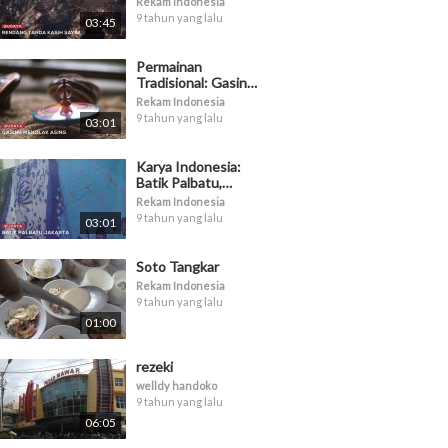
Rekam Indonesia
Minangkabau
9 tahun yang lalu
03:45
Permainan
Tradisional: Gasing
Menolak Asing
Rekam Indonesia
9 tahun yang lalu
03:01
Karya Indonesia:
Batik Palbatu,
Guratan Kehidupan
Rekam Indonesia
9 tahun yang lalu
03:01
Soto Tangkar
Rekam Indonesia
9 tahun yang lalu
01:00
rezeki
welldy handoko
9 tahun yang lalu
06:05