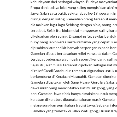
kebudayaan dari berbagai wilayah. Budaya masyarakat
Eropa dan budaya lokal yang saling mengisi dan akhirn
Jawa. Salah satu bukti, sekitar abad ke-19, seorang
diiringi dengan suling. Kemudian orang tersebut me
dia mainkan lagu-lagu Seblang dengan biola, orang-or
tersebut. Sejak itu, biola mulai menggeser suling ka
dikeluarkan oleh suling. Disamping itu, sekilas ben
bunyi yang lebih keras serta iramanya yang cepat. K
dipisahkan laut sedikit banyak berpengaruh pada be
Gamelan dibuat berdasarkan relief yang ada dalam Can
terdapat beberapa alat musik seperti kendang, suling
Sejak itu, alat musik tersebut dijadikan sebagai alat
di relief Candi Borobudur tersebut digunakan untu
berkembang di Kerajaan Majapahit, Gamelan diperke
Gamelan diciptakan oleh Sang Hyang Guru Era Saka, 
dewa inilah yang menciptakan alat musik gong, yan
seni Gamelan Jawa tidak hanya dimainkan untuk mengiri
kerajaan di keraton, digunakan alunan musik Gamelan
melangsungkan pernikahan tradisi Jawa. Sebagai inf
Gamelan yang terletak di Jalan Watugong, Dusun Kr