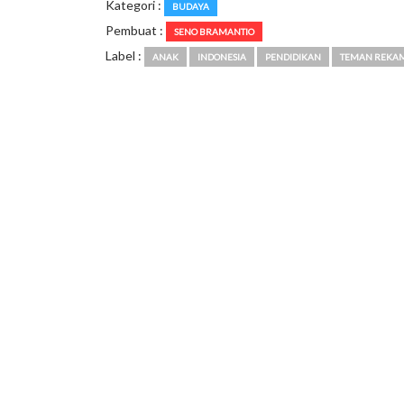
Kategori :
BUDAYA
Pembuat :
SENO BRAMANTIO
Label :
ANAK
INDONESIA
PENDIDIKAN
TEMAN REKA