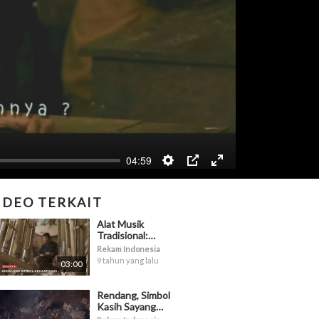
04:59
IDEO TERKAIT
Alat Musik
Tradisional:
Angklung Simbol
Rekam Indonesia
Keharmonisan
9 tahun yang lalu
03:00
Rendang, Simbol
Kasih Sayang
Masyarakat