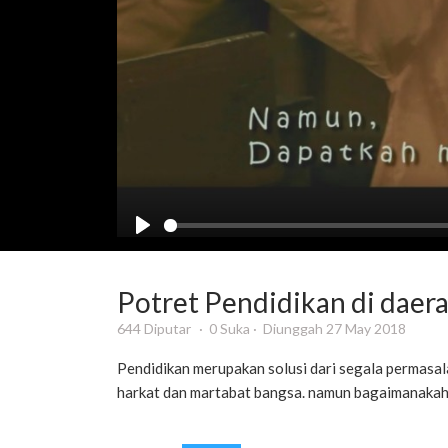
Potret Pendidikan di daera
644 Diputar
0 Suka
Diunggah 27 May 2018
Pendidikan merupakan solusi dari segala permasa
harkat dan martabat bangsa. namun bagaimanakah p