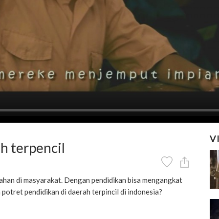
V
h terpencil
lahan di masyarakat. Dengan pendidikan bisa mengangkat
otret pendidikan di daerah terpincil di indonesia?