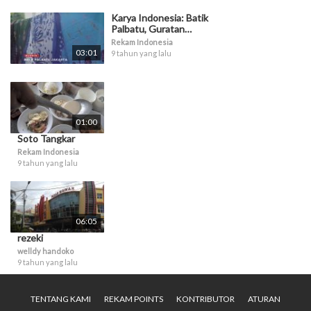
Karya Indonesia: Batik
Palbatu, Guratan
Kehidupan
Rekam Indonesia
03:01
9 tahun yang lalu
01:00
Soto Tangkar
Rekam Indonesia
9 tahun yang lalu
06:05
rezeki
welldy handoko
9 tahun yang lalu
TENTANG KAMI
REKAM POINTS
KONTRIBUTOR
ATURAN