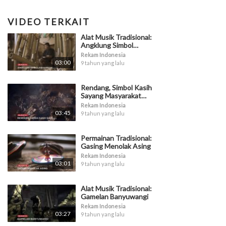
VIDEO TERKAIT
Alat Musik Tradisional:
Angklung Simbol
Keharmonisan
Rekam Indonesia
03:00
9 tahun yang lalu
Rendang, Simbol Kasih
Sayang Masyarakat
Minangkabau
Rekam Indonesia
03:45
9 tahun yang lalu
Permainan Tradisional:
Gasing Menolak Asing
Rekam Indonesia
03:01
9 tahun yang lalu
Alat Musik Tradisional:
Gamelan Banyuwangi
Rekam Indonesia
03:27
9 tahun yang lalu