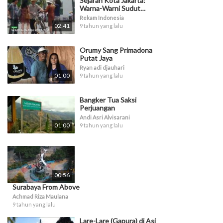
Sejarah Kota Jakarta:
Warna-Warni Sudut
Kota Tua
Rekam Indonesia
02:41
9 tahun yang lalu
Orumy Sang Primadona
Putat Jaya
Ryan adi djauhari
01:00
9 tahun yang lalu
Bangker Tua Saksi
Perjuangan
Andi Asri Alvisarani
01:00
9 tahun yang lalu
00:56
Surabaya From Above
Achmad Riza Maulana
9 tahun yang lalu
Lare-Lare (Gapura) di Asi