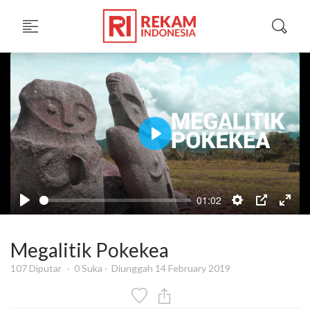
Play
01:02
Megalitik Pokekea
107 Diputar
0 Suka
Diunggah 14 February 2019