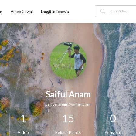
am
Video Gawai
Langit Indonesia
Saiful Anam
canceranam@gmail.com
1
15
0
Video
Rekam Points
Pengikut