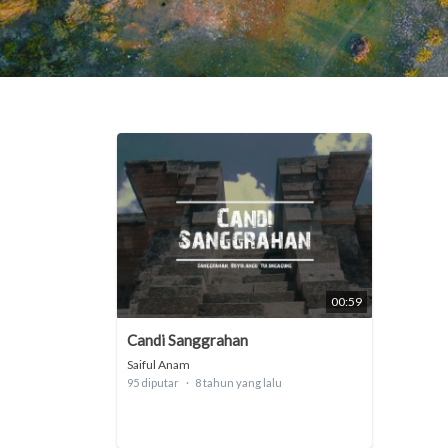
00:59
Candi Sanggrahan
Saiful Anam
95 diputar
8 tahun yang lalu