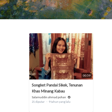
00:59
Songket Pandai Sikek, Tenunan
Khas Minang Kabau
Salamuddin ahmad pohan
21 diputar
9 tahun yang lalu