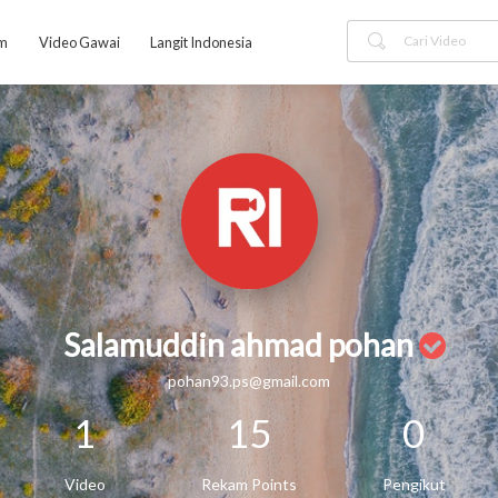
am
Video Gawai
Langit Indonesia
Salamuddin ahmad pohan
pohan93.ps@gmail.com
1
15
0
Video
Rekam Points
Pengikut