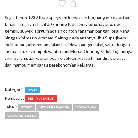
Sejak tahun 1989 Ibu Suparjiyem konsisten berjuang melestarikan
tanaman pangan lokal di Gunung Kidul. Singkong, jagung, uwi,
gembili, suwek, sorgum adalah contoh tanaman pangan lokal yang
hingga kini masih ditanam. Seiring perjalanannya, Ibu Suparjiyem
melibatkan perempuan dalam budidaya pangan lokal, yaitu dengan
membentuk kelompok wanita tani Menur Gunung Kidul. Tujuannya
agar perempuan-perempuan disekitarnya lebih mandiri, berdaya
dan mampu membantu perekonomian keluarga.
Kategori :
SOSOK
Pembuat :
RENI YUNIASTUTI
Label :
DOVEST
INDONESIA BANGGA
VIDEO GAWAI
WARNA INDONESIA