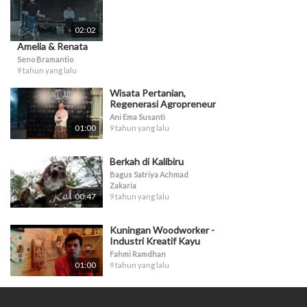
02:02
Amelia & Renata
Seno Bramantio
9 tahun yang lalu
Wisata Pertanian,
Regenerasi Agropreneur
Ani Ema Susanti
01:00
9 tahun yang lalu
Berkah di Kalibiru
Bagus Satriya Achmad
Zakaria
00:47
9 tahun yang lalu
Kuningan Woodworker -
Industri Kreatif Kayu
Fahmi Ramdhan
01:00
9 tahun yang lalu