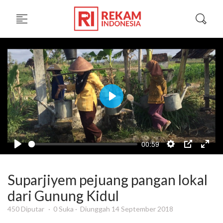
Play
00:59
Suparjiyem pejuang pangan lokal
dari Gunung Kidul
450 Diputar
0 Suka
Diunggah 14 September 2018