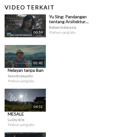
VIDEO TERKAIT
Yu Sing: Pandangan
tentang Arsitektur
Ramah Lingkungan
Rekam Indonesia
00:59
9 tahun yang lalu
02:42
Nelayan tanpa ikan
Seno Bramantio
9 tahun yang lalu
04:52
MESALE
Lucky Arie
9 tahun yang lalu