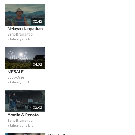
02:42
Nelayan tanpa ikan
Seno Bramantio
9 tahun yang lalu
04:52
MESALE
Lucky Arie
9 tahun yang lalu
02:02
Amelia & Renata
Seno Bramantio
9 tahun yang lalu