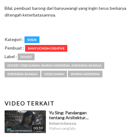
Bilal, pembuat barong dari banyuwangi yang ingin terus berkarya
ditengah keterbatasannya.
Kategori :
SOSOK
Pembuat :
BANYUCINDIH CREATIVE
Label :
DOVEST
DOVEST, VIDEO GAWAI, WARNA INDONESIA, INDONESIA BANGGA
INDONESIA BANGGA
VIDEO GAWAI
WARNA INDONESIA
VIDEO TERKAIT
Yu Sing: Pandangan
tentang Arsitektur
Ramah Lingkungan
Rekam Indonesia
00:59
9 tahun yang lalu