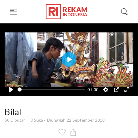
Play
01:00
Bilal
58 Diputar
0 Suka
Diunggah 22 September 2018