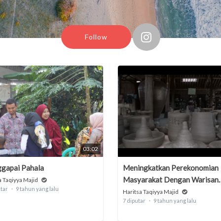
Follow
03:02
gapai Pahala
Meningkatkan Perekonomian
Masyarakat Dengan Warisan
a Taqiyya Majid
utar
9 tahun yang lalu
Leluhur
Haritsa Taqiyya Majid
7 diputar
9 tahun yang lalu