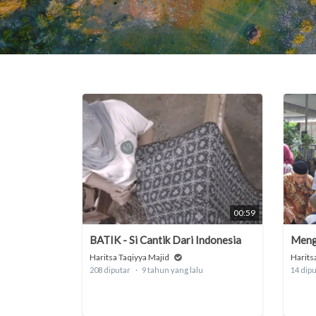
00:59
BATIK - Si Cantik Dari Indonesia
Meng
Haritsa Taqiyya Majid
Harits
208 diputar
9 tahun yang lalu
14 dip