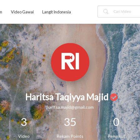
am
Video Gawai
Langit Indonesia
Haritsa Taqiyya Majid
haritsa.majid@gmail.com
3
35
0
Video
Rekam Points
Pengikut